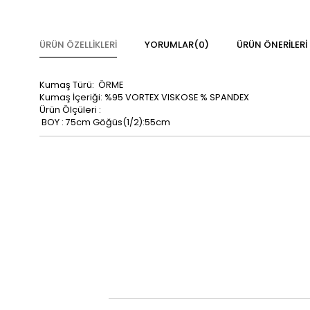
ÜRÜN ÖZELLIKLERI
YORUMLAR
(0)
ÜRÜN ÖNERILERI
Kumaş Türü: ÖRME
Kumaş İçeriği: %95 VORTEX VISKOSE % SPANDEX
Ürün Ölçüleri :
BOY : 75cm Göğüs(1/2):55cm