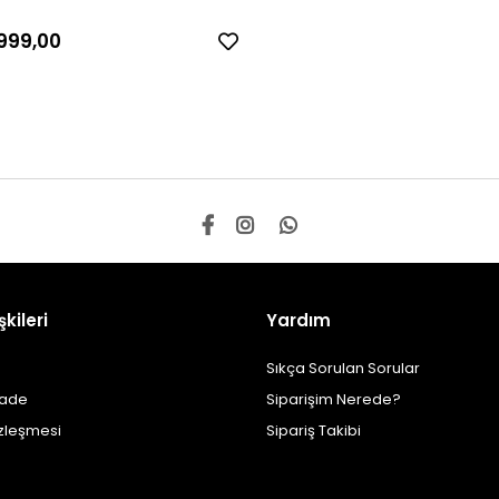
999,00
şkileri
Yardım
Sıkça Sorulan Sorular
İade
Siparişim Nerede?
özleşmesi
Sipariş Takibi