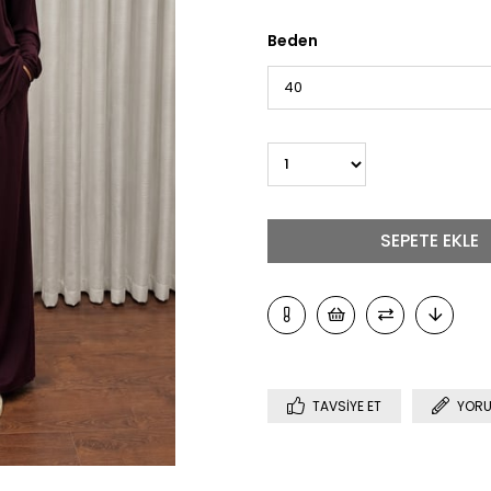
Beden
TAVSIYE ET
YORU