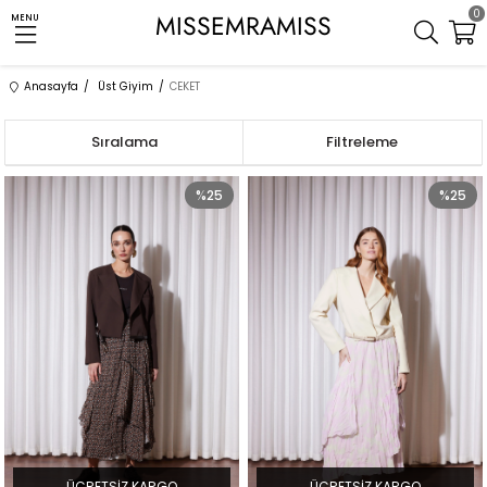
0
MISSEMRAMISS
MENU
Anasayfa
Üst Giyim
CEKET
Sıralama
Filtreleme
%25
%25
ÜCRETSIZ KARGO
ÜCRETSIZ KARGO