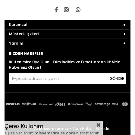
Kurumsal
Müşteri İlişkileri
Yardım
BIZDEN HABERLER
Bültenimize Üye Olun ! Tüm İndirim ve Fırsatlardan İlk Sizin
Haberiniz Olsun !
GÖNDER
Çerez Kullanımı
© 2022
Missemramiss
- Tüm Hakları Saklıdır.
Kişisel verileriniz,
missemramiss.com
hizmetlerinin