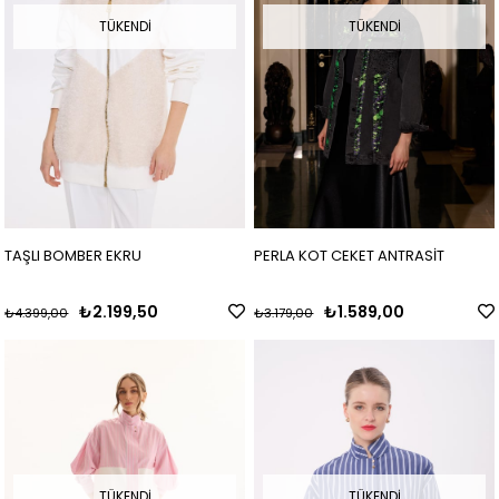
TÜKENDI
TÜKENDI
TAŞLI BOMBER EKRU
PERLA KOT CEKET ANTRASİT
₺2.199,50
₺1.589,00
₺4.399,00
₺3.179,00
TÜKENDI
TÜKENDI