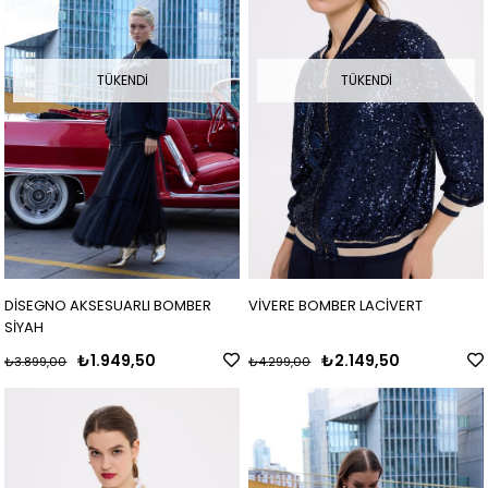
TÜKENDI
TÜKENDI
VİVERE BOMBER LACİVERT
DİSEGNO AKSESUARLI BOMBER
SİYAH
₺2.149,50
₺1.949,50
₺4.299,00
₺3.899,00