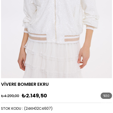
VİVERE BOMBER EKRU
₺2.149,50
₺4.299,00
%
50
İndirim
STOK KODU
(24KH02C4607)