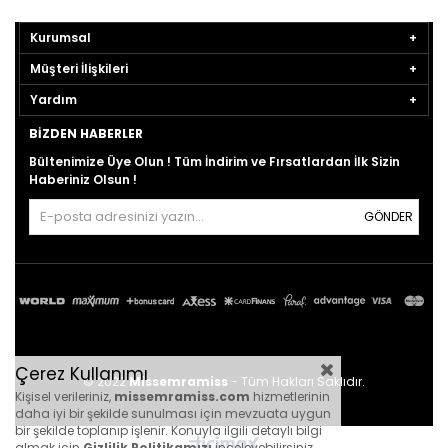
Kurumsal
Müşteri İlişkileri
Yardım
BIZDEN HABERLER
Bültenimize Üye Olun ! Tüm İndirim ve Fırsatlardan İlk Sizin
Haberiniz Olsun !
GÖNDER
Çerez Kullanımı
© 2022
Missemramiss
- Tüm Hakları Saklıdır.
Kişisel verileriniz,
missemramiss.com
hizmetlerinin
daha iyi bir şekilde sunulması için mevzuata uygun
bir şekilde toplanıp işlenir. Konuyla ilgili detaylı bilgi
almak için
Gizlilik Politikamızı
inceleyebilirsiniz.