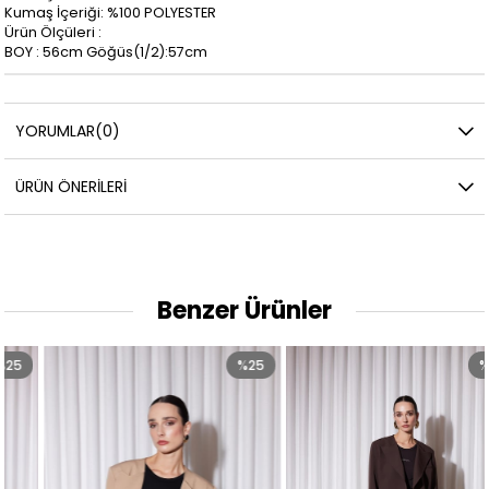
Kumaş İçeriği: %100 POLYESTER
Ürün Ölçüleri :
BOY : 56cm Göğüs(1/2):57cm
YORUMLAR
(0)
ÜRÜN ÖNERILERI
Benzer Ürünler
%25
%25