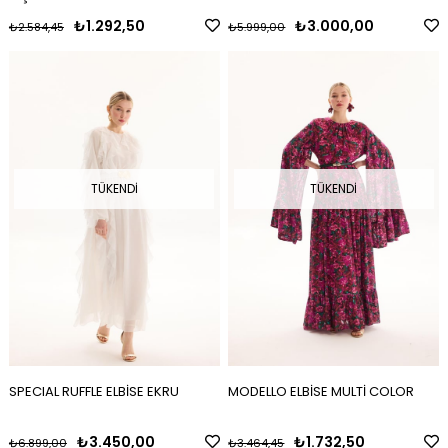
₺1.292,50
₺3.000,00
₺2.584,45
₺5.999,00
TÜKENDI
TÜKENDI
SPECIAL RUFFLE ELBİSE EKRU
MODELLO ELBİSE MULTİ COLOR
₺3.450,00
₺1.732,50
₺6.899,00
₺3.464,45