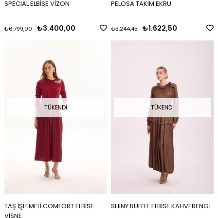
SPECIAL ELBİSE VİZON
PELOSA TAKIM EKRU
₺3.400,00
₺1.622,50
₺6.799,00
₺3.244,45
TÜKENDI
TÜKENDI
TAŞ İŞLEMELİ COMFORT ELBİSE
SHINY RUFFLE ELBİSE KAHVERENGİ
VİŞNE