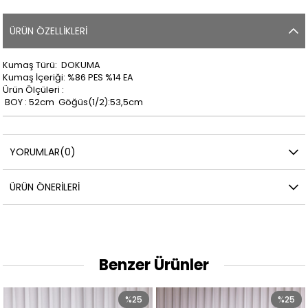
ÜRÜN ÖZELLIKLERI
Kumaş Türü: DOKUMA
Kumaş İçeriği: %86 PES %14 EA
Ürün Ölçüleri :
BOY : 52cm Göğüs(1/2):53,5cm
YORUMLAR
(0)
ÜRÜN ÖNERILERI
Benzer Ürünler
%25
%25