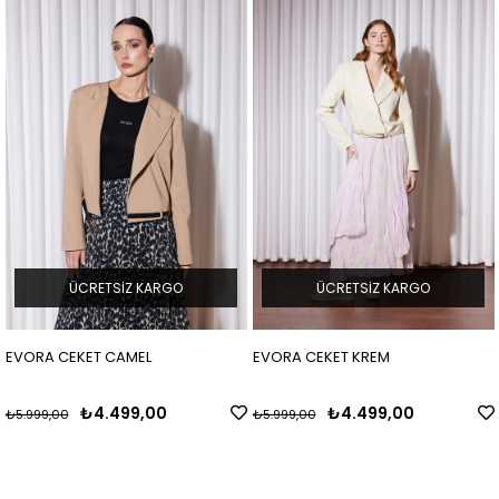
SIZ KARGO
ÜCRETSIZ KARGO
ÜCRET
CAMEL
EVORA CEKET KREM
EVORA CEKET C
499,00
₺4.499,00
₺4.
₺5.999,00
₺5.999,00