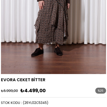
EVORA CEKET BİTTER
₺4.499,00
₺5.999,00
%
25
İndirim
STOK KODU
(26YL02C5345)