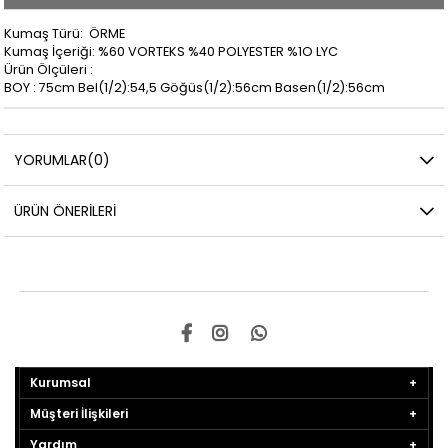
Kumaş Türü: ÖRME
Kumaş İçeriği: %60 VORTEKS %40 POLYESTER %1O LYC
Ürün Ölçüleri :
BOY : 75cm Bel(1/2):54,5 Göğüs(1/2):56cm Basen(1/2):56cm
YORUMLAR
(0)
ÜRÜN ÖNERILERI
Kurumsal
Müşteri İlişkileri
Yardım