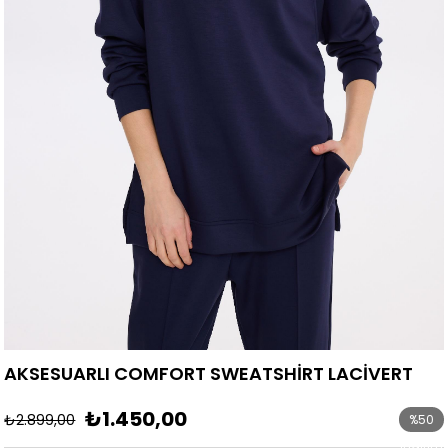
AKSESUARLI COMFORT SWEATSHİRT LACİVERT
₺1.450,00
₺2.899,00
%
50
İndirim