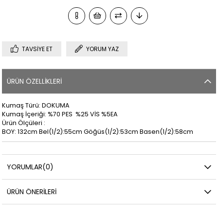
TAVSIYE ET
YORUM YAZ
ÜRÜN ÖZELLIKLERI
Kumaş Türü: DOKUMA
Kumaş İçeriği: %70 PES %25 VİS %5EA
Ürün Ölçüleri :
BOY: 132cm Bel(1/2):55cm Göğüs(1/2):53cm Basen(1/2):58cm
YORUMLAR
(0)
ÜRÜN ÖNERILERI