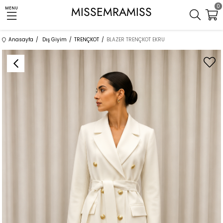
0
MISSEMRAMISS
MENU
Anasayfa
Dış Giyim
TRENÇKOT
BLAZER TRENÇKOT EKRU