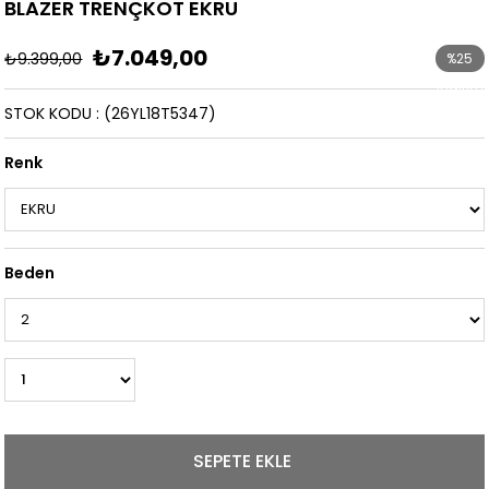
BLAZER TRENÇKOT EKRU
₺7.049,00
₺9.399,00
%
25
İndirim
STOK KODU
(26YL18T5347)
Renk
Beden