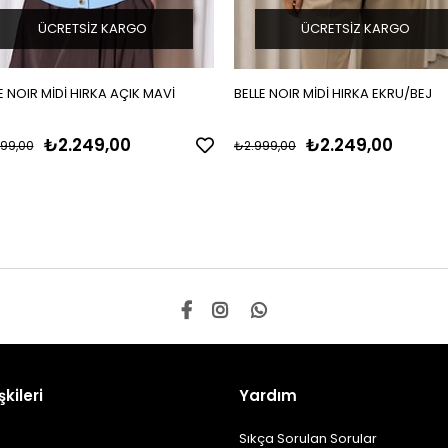
ÜCRETSIZ KARGO
ÜCRETSIZ KARGO
E NOIR MİDİ HIRKA AÇIK MAVİ
BELLE NOIR MİDİ HIRKA EKRU/BEJ
₺2.249,00
₺2.249,00
99,00
₺2.999,00
şkileri
Yardım
Sıkça Sorulan Sorular