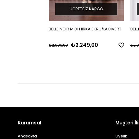
ÜCRETSIZ KARGO
BELLE NOIR MİDİ HIRKA EKRU/LACİVERT
BELL
₺2.249,00
₺2.999,00
₺2.9
Kurumsal
Müşteri İli
Anasayfa
Üyelik