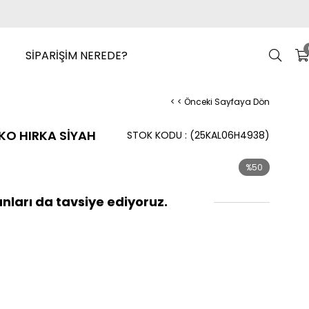
SİPARİŞİM NEREDE?
< < Önceki Sayfaya Dön
KO HIRKA SİYAH
STOK KODU
(25KAL06H4938)
%
50
İndirim
nları da tavsiye ediyoruz.