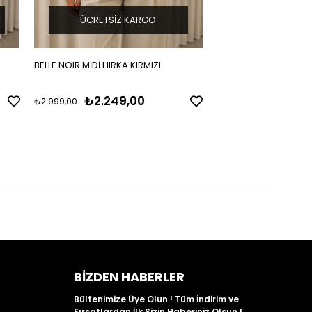
ÜCRETSIZ KARGO
ÜCRETSIZ 
BELLE NOIR MİDİ HIRKA KIRMIZI
BELLE NOIR MİDİ HIRK
₺2.249,00
₺2.249
₺2.999,00
₺2.999,00
BIZDEN HABERLER
Bültenimize Üye Olun ! Tüm İndirim ve
Fırsatlardan İlk Sizin Haberiniz Olsun !