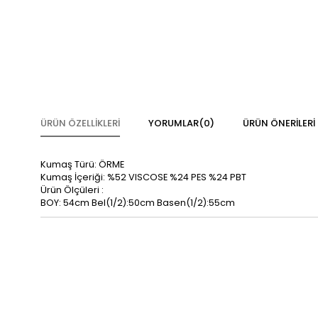
ÜRÜN ÖZELLIKLERI
YORUMLAR
(0)
ÜRÜN ÖNERILERI
Kumaş Türü: ÖRME
Kumaş İçeriği: %52 VISCOSE %24 PES %24 PBT
Ürün Ölçüleri :
BOY: 54cm Bel(1/2):50cm Basen(1/2):55cm