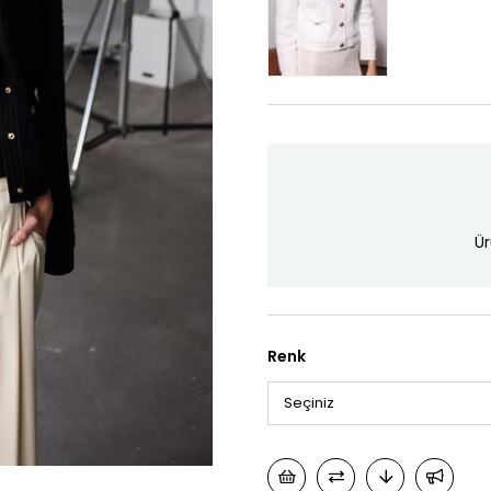
Ür
Renk