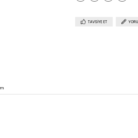
TAVSIYE ET
YORU
cm