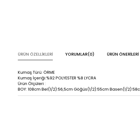
ÜRÜN ÖZELLIKLERI
YORUMLAR
(0)
ÜRÜN ÖNERILERI
Kumaş Türü: ÖRME
Kumaş İçeriği:%92 POLYESTER %8 LYCRA
Ürün Ölçüleri :
BOY: 108cm Bel(1/2):56,5cm Göğüs(1/2):55cm Basen(1/2):58