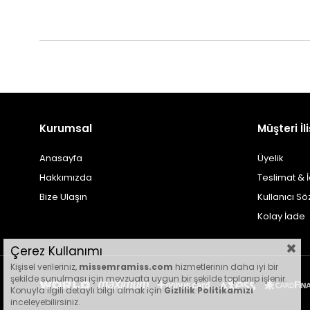
Kurumsal
Müşteri İli
Anasayfa
Üyelik
Hakkımızda
Teslimat & 
Bize Ulaşın
Kullanıcı S
Kolay İade
Çerez Kullanımı
Kişisel verileriniz,
missemramiss.com
hizmetlerinin daha iyi bir
şekilde sunulması için mevzuata uygun bir şekilde toplanıp işlenir.
Konuyla ilgili detaylı bilgi almak için
Gizlilik Politikamızı
inceleyebilirsiniz.