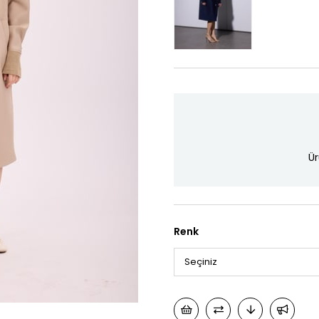
Ür
Renk