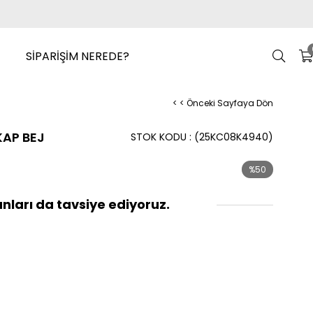
SİPARİŞİM NEREDE?
< < Önceki Sayfaya Dön
AP BEJ
STOK KODU
(25KC08K4940)
%
50
İndirim
nları da tavsiye ediyoruz.