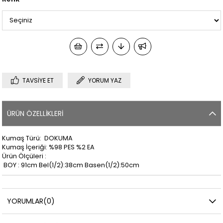
TAVSIYE ET
YORUM YAZ
ÜRÜN ÖZELLIKLERI
Kumaş Türü: DOKUMA
Kumaş İçeriği: %98 PES %2 EA
Ürün Ölçüleri :
BOY : 91cm Bel(1/2):38cm Basen(1/2):50cm
YORUMLAR
(0)