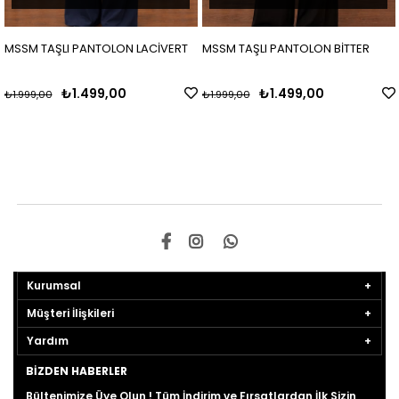
 TAŞLI PANTOLON LACİVERT
MSSM TAŞLI PANTOLON BİTTER
MSSM 
₺1.499,00
₺1.499,00
9,00
₺1.999,00
₺1.999
Kurumsal
Müşteri İlişkileri
Yardım
BIZDEN HABERLER
Bültenimize Üye Olun ! Tüm İndirim ve Fırsatlardan İlk Sizin