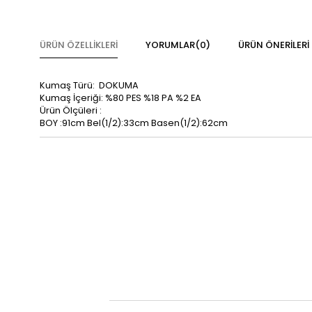
ÜRÜN ÖZELLIKLERI
YORUMLAR
(0)
ÜRÜN ÖNERILERI
Kumaş Türü: DOKUMA
Kumaş İçeriği: %80 PES %18 PA %2 EA
Ürün Ölçüleri :
BOY :91cm Bel(1/2):33cm Basen(1/2):62cm