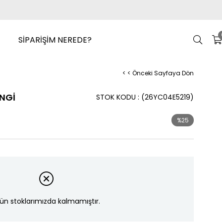
SİPARİŞİM NEREDE?
< < Önceki Sayfaya Dön
ENGİ
STOK KODU
(26YC04E5219)
%
25
İndirim
ün stoklarımızda kalmamıştır.