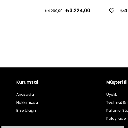
₺3.224,00
₺4
₺4.299,00
Kurumsal
Müşteri İli
Anasayfa
Üyelik
Hakkımızda
Teslimat & 
Bize Ulaşın
Kullanıcı S
Kolay İade