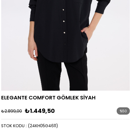
ELEGANTE COMFORT GÖMLEK SİYAH
₺1.449,50
₺2.899,00
%
50
İndirim
STOK KODU
(24KH05G4611)