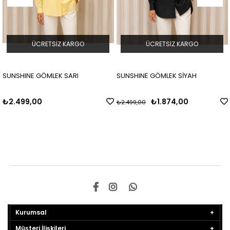
ÜCRETSIZ KARGO
ÜCRETSIZ KARGO
E GÖMLEK SARI
SUNSHINE GÖMLEK SİYAH
NOBLE S
,00
₺1.874,00
₺2.499,00
₺4.299,00
Kurumsal
Müşteri İlişkileri