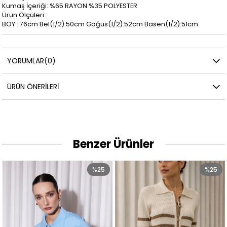
Kumaş İçeriği: %65 RAYON %35 POLYESTER
Ürün Ölçüleri :
BOY : 76cm Bel(1/2):50cm Göğüs(1/2):52cm Basen(1/2):51cm
YORUMLAR
(0)
ÜRÜN ÖNERILERI
Benzer Ürünler
%25
%25