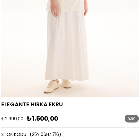
ELEGANTE HIRKA EKRU
₺1.500,00
₺2.999,00
%
50
İndirim
STOK KODU
(25YI06H4716)