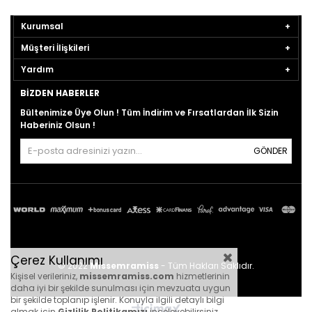
Kurumsal
Müşteri İlişkileri
Yardım
BIZDEN HABERLER
Bültenimize Üye Olun ! Tüm İndirim ve Fırsatlardan İlk Sizin
Haberiniz Olsun !
GÖNDER
Çerez Kullanımı
© 2022
Missemramiss
- Tüm Hakları Saklıdır.
Kişisel verileriniz,
missemramiss.com
hizmetlerinin
daha iyi bir şekilde sunulması için mevzuata uygun
bir şekilde toplanıp işlenir. Konuyla ilgili detaylı bilgi
almak için
Gizlilik Politikamızı
inceleyebilirsiniz.