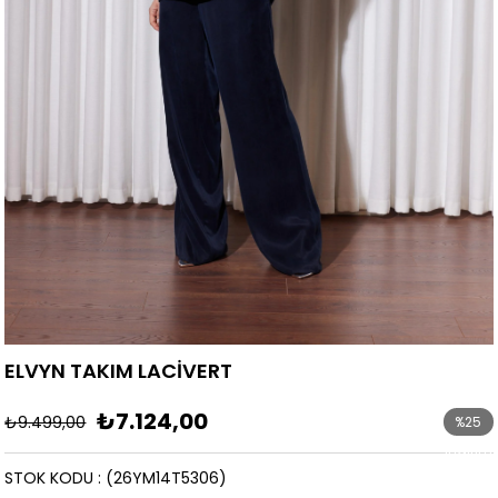
ELVYN TAKIM LACİVERT
₺7.124,00
₺9.499,00
%
25
İndirim
STOK KODU
(26YM14T5306)