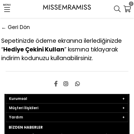
0
MISSEMRAMISS
MENU
← Geri Dön
Sepetinizde ödeme ekranına ilerlediğinizde
“
Hediye Çekini Kullan
” kısmına tıklayarak
indirim kodunuzu kullanabilirsiniz.
Kurumsal
Müşteri İlişkileri
Yardım
BIZDEN HABERLER