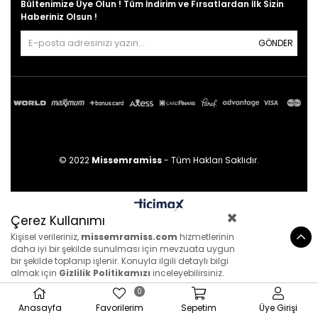
Bültenimize Üye Olun ! Tüm İndirim ve Fırsatlardan İlk Sizin
Haberiniz Olsun !
GÖNDER
© 2022
Missemramiss
- Tüm Hakları Saklıdır.
Çerez Kullanımı
Kişisel verileriniz,
missemramiss.com
hizmetlerinin
daha iyi bir şekilde sunulması için mevzuata uygun
bir şekilde toplanıp işlenir. Konuyla ilgili detaylı bilgi
almak için
Gizlilik Politikamızı
inceleyebilirsiniz.
0
Anasayfa
Favorilerim
Sepetim
Üye Girişi