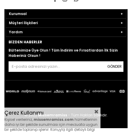
Kurumsal
Müşteri İlişkileri
Yardım
BIZDEN HABERLER
Bültenimize Üye Olun ! Tüm İndirim ve Fırsatlardan İlk Sizin
Haberiniz Olsun !
GÖNDER
Çerez Kullanımı
© 2022
Missemramiss
- Tüm Hakları Saklıdır.
Kişisel verileriniz,
missemramiss.com
hizmetlerinin
daha iyi bir şekilde sunulması için mevzuata uygun
bir şekilde toplanıp işlenir. Konuyla ilgili detaylı bilgi