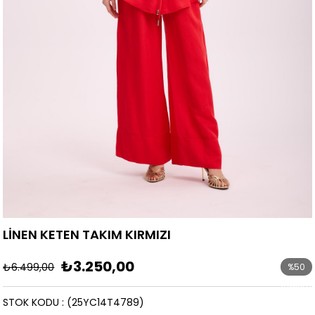
LİNEN KETEN TAKIM KIRMIZI
₺3.250,00
₺6.499,00
%
50
İndirim
STOK KODU
(25YC14T4789)