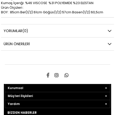
Kumaş İçeriği: %46 VISCOSE %31 POLYEMIDE %23 ELESTAN
Ürün Ölçüleri :
BOY : 85cm Bel(1/2):61cm Göğüs(1/2):57cm Basen(1/2):60,5cm
YORUMLAR
(0)
ÜRÜN ÖNERILERI
Kurumsal
Müşteri İlişkileri
Yardım
BIZDEN HABERLER