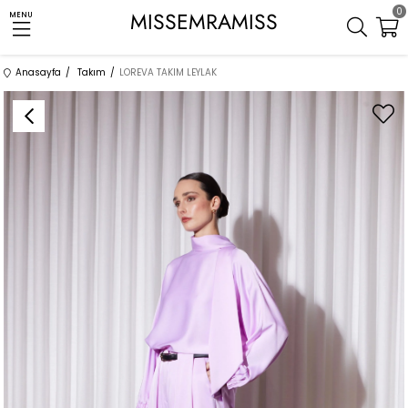
0
MISSEMRAMISS
MENU
Anasayfa
Takım
LOREVA TAKIM LEYLAK