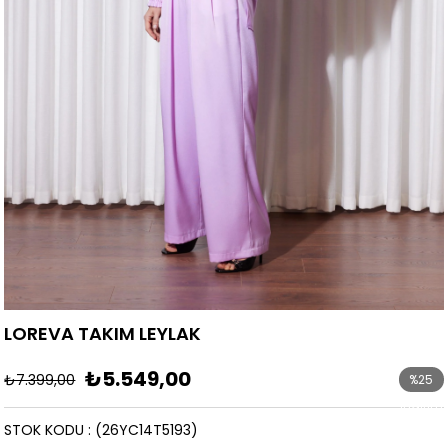
LOREVA TAKIM LEYLAK
₺5.549,00
₺7.399,00
%
25
İndirim
STOK KODU
(26YC14T5193)