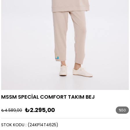
MSSM SPECİAL COMFORT TAKIM BEJ
₺2.295,00
₺4.589,00
%
50
İndirim
STOK KODU
(24KP14T4625)