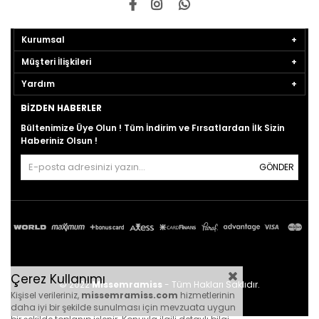
Kurumsal
Müşteri İlişkileri
Yardım
BIZDEN HABERLER
Bültenimize Üye Olun ! Tüm İndirim ve Fırsatlardan İlk Sizin
Haberiniz Olsun !
GÖNDER
Çerez Kullanımı
© 2022
Missemramiss
- Tüm Hakları Saklıdır.
Kişisel verileriniz,
missemramiss.com
hizmetlerinin
daha iyi bir şekilde sunulması için mevzuata uygun