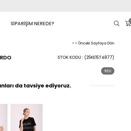
SİPARİŞİM NEREDE?
< < Önceki Sayfaya Dön
ORDO
STOK KODU
(25KE15T4877)
%
50
İndirim
nları da tavsiye ediyoruz.
i
Tükendi