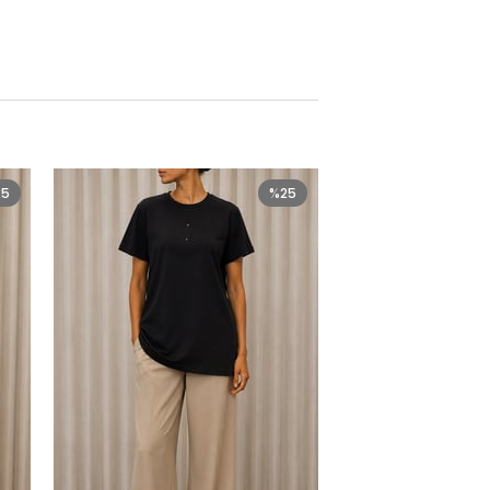
25
%25