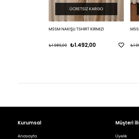
ÜCRETSIZ KARGO
MSSM NAKIŞLI TSHIRT KIRMIZI
MSSM
₺1.492,00
₺1.989,00
₺1.9
Kurumsal
Müşteri İli
Anasayfa
Üyelik