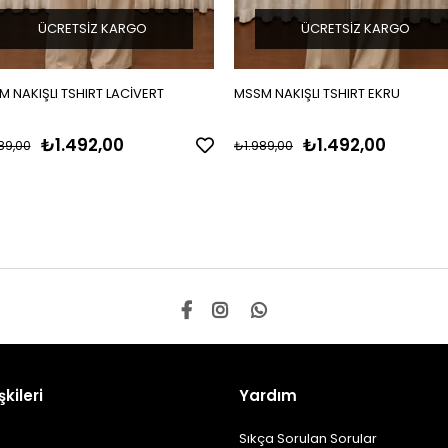
ÜCRETSIZ KARGO
ÜCRETSIZ KARGO
 NAKIŞLI TSHIRT LACİVERT
MSSM NAKIŞLI TSHIRT EKRU
₺1.492,00
₺1.492,00
89,00
₺1.989,00
şkileri
Yardım
Sıkça Sorulan Sorular