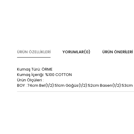
ÜRÜN ÖZELLIKLERI
YORUMLAR
(0)
ÜRÜN ÖNERILERI
Kumaş Türü: ÖRME
Kumaş İçeriği: %100 COTTON
Ürün Ölçüleri :
BOY : 74cm Bel(1/2):51cm Göğüs(1/2):52cm Basen(1/2):53cm