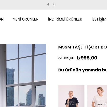
ON
YENİ ÜRÜNLER
İNDİRİMLİ ÜRÜNLER
İLETİŞİM
MSSM TAŞLI TİŞÖRT B
₺995,00
₺1.989,00
Bu ürünün yanında bu
Tükendi
Tükend