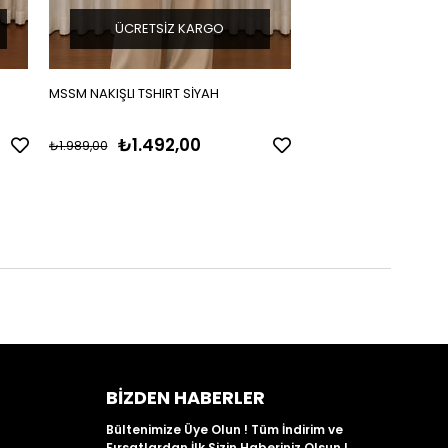
ÜCRETSIZ KARGO
MSSM NAKIŞLI TSHIRT SİYAH
₺1.492,00
₺1.989,00
BIZDEN HABERLER
Bültenimize Üye Olun ! Tüm İndirim ve
Fırsatlardan İlk Sizin Haberiniz Olsun !