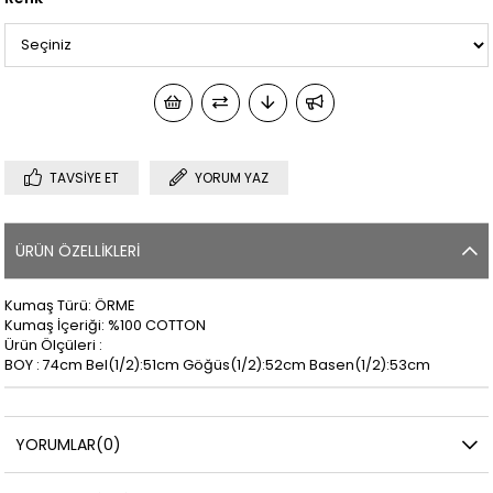
TAVSIYE ET
YORUM YAZ
ÜRÜN ÖZELLIKLERI
Kumaş Türü: ÖRME
Kumaş İçeriği: %100 COTTON
Ürün Ölçüleri :
BOY : 74cm Bel(1/2):51cm Göğüs(1/2):52cm Basen(1/2):53cm
YORUMLAR
(0)