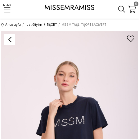
0
MISSEMRAMISS
MENU
Anasayfa
Üst Giyim
TİŞÖRT
MSSM TAŞLI TİŞÖRT LACİVERT