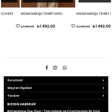
MSSM NAKIŞLI TSHIRT EKRU
MSSM NAKIŞLI TSHIRT SİYAH
₺1.492,00
₺1.492,00
₺1.989,00
₺1.989,00
Kurumsal
Müşteri İlişkileri
Yardım
BIZDEN HABERLER
Bültenimize Üye Olun ! Tüm İndirim ve Fırsatlardan İlk Sizin