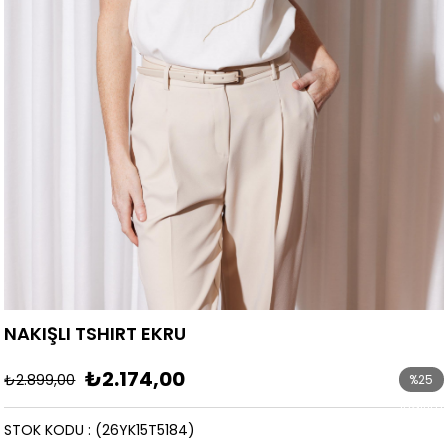
NAKIŞLI TSHIRT EKRU
₺2.174,00
₺2.899,00
%
25
İndirim
STOK KODU
(26YK15T5184)