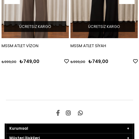
ÜCRETSIZ KARGO
ÜCRETSIZ KARGO
MSSM ATLET VİZON
MSSM ATLET SİYAH
₺749,00
₺749,00
₺999,00
₺999,00
Kurumsal
Müşteri İlişkileri