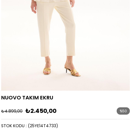
NUOVO TAKIM EKRU
₺2.450,00
₺4.899,00
%
50
İndirim
STOK KODU
(25YE14T4733)