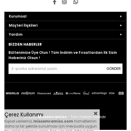
Kurumsal
Müşteri İlişkileri
Yardım
BIZDEN HABERLER
Bültenimize Üye Olun ! Tüm İndirim ve Fırsatlardan İlk Sizin
Haberiniz Olsun !
GÖNDER
Çerez Kullanımı
© 2022
Missemramiss
- Tüm Hakları Saklıdır.
Kişisel verileriniz,
missemramiss.com
hizmetlerinin
daha iyi bir şekilde sunulması için mevzuata uygun