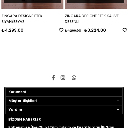
NGARA DESIGNE ETEK
ZİNGARA DESIGNE ETEK KAHVE
ZİN
YAH/BEYAZ
DESENLİ
Sİ
.299,00
₺3.224,00
₺4
₺4.299,00
Kurumsal
Müşteri İlişkileri
Yardım
BIZDEN HABERLER
Bültenimize Üye Olun ! Tüm İndirim ve Fırsatlardan İlk Sizin