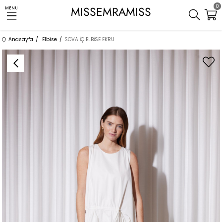
0
MISSEMRAMISS
MENU
Anasayfa
Elbise
SOVA İÇ ELBİSE EKRU