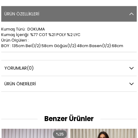
ÜRÜN ÖZELLIKLERI
Kumaş Türü: DOKUMA
Kumaş İçeriği: %77 COT %21 POLY %2 LYC
Ürün Ölçüleri :
BOY : 135cm Bel(1/2):58cm Göğüs(1/2):48cm Basen(1/2):68cm
YORUMLAR
(0)
ÜRÜN ÖNERILERI
Benzer Ürünler
%25