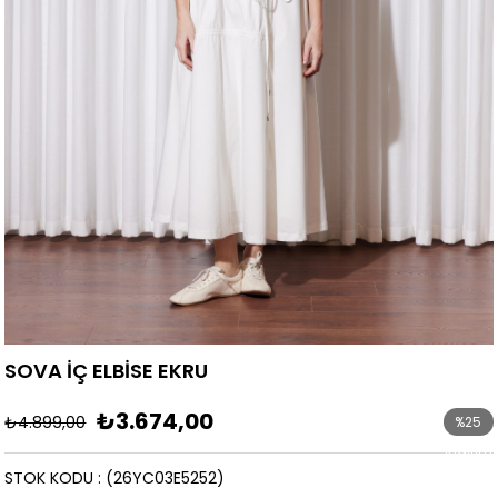
SOVA İÇ ELBİSE EKRU
₺3.674,00
₺4.899,00
%
25
İndirim
STOK KODU
(26YC03E5252)