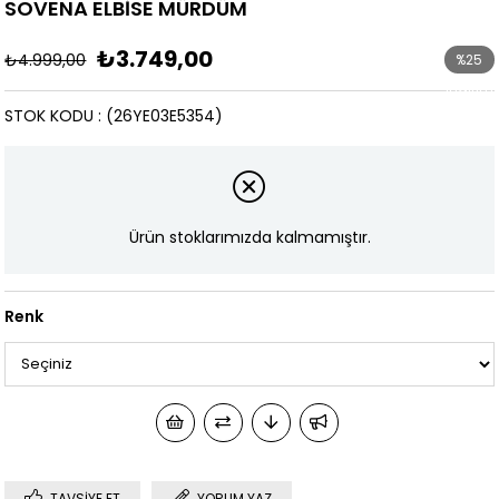
SOVENA ELBİSE MÜRDÜM
₺3.749,00
₺4.999,00
%
25
İndirim
STOK KODU
(26YE03E5354)
Ürün stoklarımızda kalmamıştır.
Renk
TAVSIYE ET
YORUM YAZ