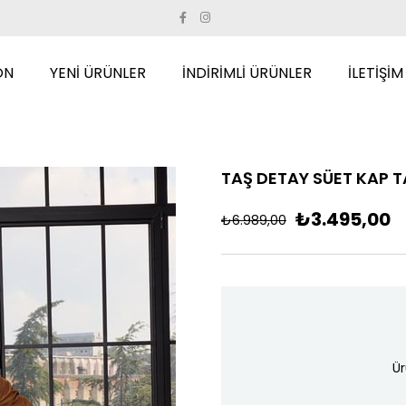
ON
YENİ ÜRÜNLER
İNDİRİMLİ ÜRÜNLER
İLETİŞİM
TAŞ DETAY SÜET KAP 
₺3.495,00
₺6.989,00
Ür