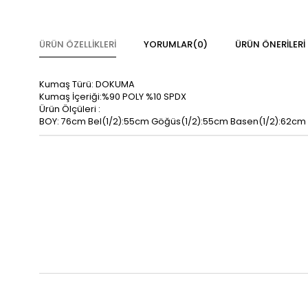
ÜRÜN ÖZELLIKLERI
YORUMLAR
(0)
ÜRÜN ÖNERILERI
Kumaş Türü: DOKUMA
Kumaş İçeriği:%90 POLY %10 SPDX
Ürün Ölçüleri :
BOY: 76cm Bel(1/2):55cm Göğüs(1/2):55cm Basen(1/2):62cm