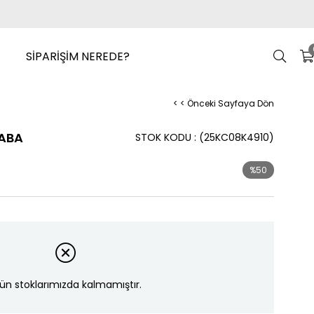
SİPARİŞİM NEREDE?
< < Önceki Sayfaya Dön
TABA
STOK KODU
(25KC08K4910)
%
50
İndirim
ün stoklarımızda kalmamıştır.