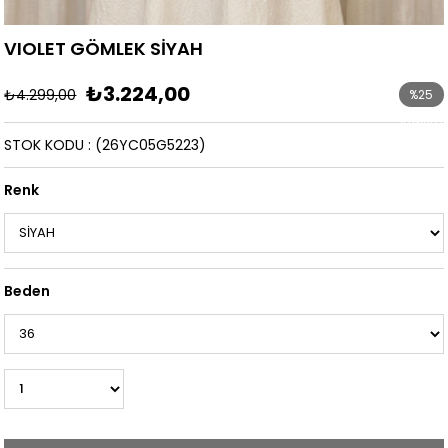
VIOLET GÖMLEK SİYAH
₺3.224,00
₺4.299,00
%
25
İndirim
STOK KODU
(26YC05G5223)
Renk
Beden