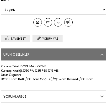
TAVSIYE ET
YORUM YAZ
ÜRÜN ÖZELLIKLERI
Kumaş Türü: DOKUMA - ÖRME
Kumaş İçeriği:%50 PA %35 PES %15 VIS
Ürün Ölçüleri :
BOY: 83cm Bel(1/2):57cm Göğüs(1/2):57cm Basen(1/2):58cm
YORUMLAR
(0)