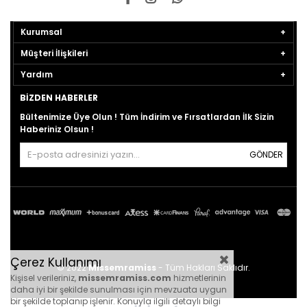
Kurumsal
Müşteri İlişkileri
Yardım
BIZDEN HABERLER
Bültenimize Üye Olun ! Tüm İndirim ve Fırsatlardan İlk Sizin
Haberiniz Olsun !
GÖNDER
Çerez Kullanımı
© 2022
Missemramiss
- Tüm Hakları Saklıdır.
Kişisel verileriniz,
missemramiss.com
hizmetlerinin
daha iyi bir şekilde sunulması için mevzuata uygun
bir şekilde toplanıp işlenir. Konuyla ilgili detaylı bilgi