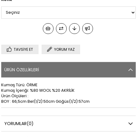
TAVSIYE ET
YORUM YAZ
ÜRÜN ÖZELLIKLERI
Kumaş Türü: ÖRME
Kumaş İçeriği: %80 WOOL %20 AKRİLİK
Ürün Ölçüleri :
BOY : 66,5cm Bel(1/2):50cm Göğüs(1/2):57cm
YORUMLAR
(0)