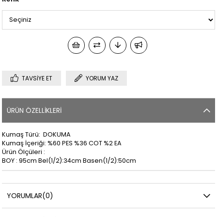
TAVSIYE ET
YORUM YAZ
ÜRÜN ÖZELLIKLERI
Kumaş Türü: DOKUMA
Kumaş İçeriği: %60 PES %36 COT %2 EA
Ürün Ölçüleri :
BOY : 95cm Bel(1/2):34cm Basen(1/2):50cm
YORUMLAR
(0)