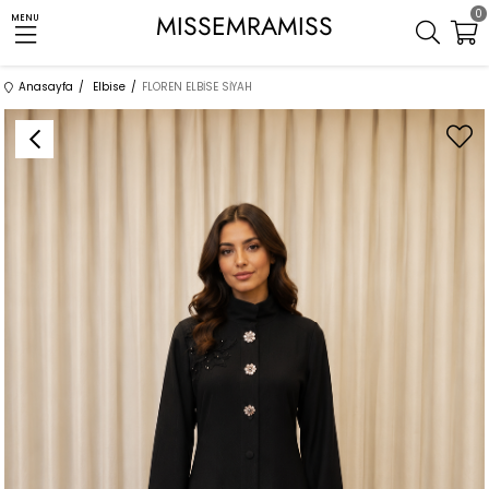
0
MISSEMRAMISS
MENU
Anasayfa
Elbise
FLOREN ELBİSE SİYAH