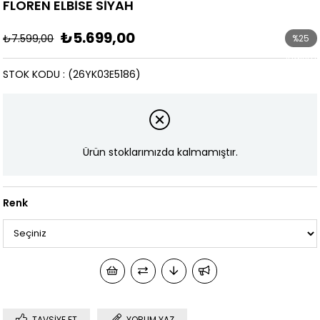
FLOREN ELBİSE SİYAH
₺5.699,00
₺7.599,00
%
25
İndirim
STOK KODU
(26YK03E5186)
Ürün stoklarımızda kalmamıştır.
Renk
TAVSIYE ET
YORUM YAZ