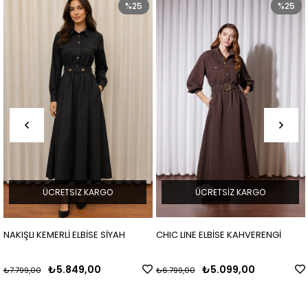
5
%25
ÜCRETSIZ KARGO
ÜCRETSIZ KARGO
CHIC LINE ELBİSE KAHVERENGİ
CHIC LINE ELBİSE BEJ
₺5.099,00
₺6.799,00
₺6.799,00