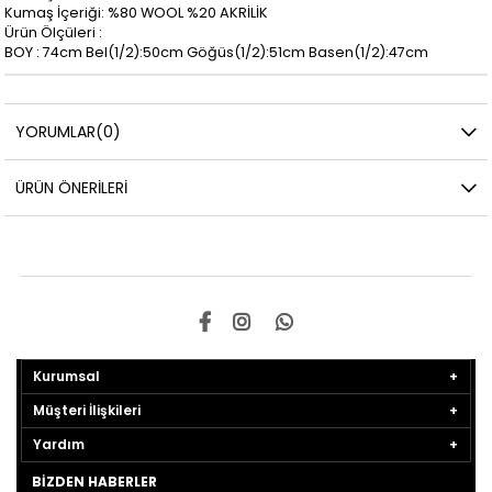
Kumaş İçeriği: %80 WOOL %20 AKRİLİK
Ürün Ölçüleri :
BOY : 74cm Bel(1/2):50cm Göğüs(1/2):51cm Basen(1/2):47cm
YORUMLAR
(0)
ÜRÜN ÖNERILERI
Kurumsal
Müşteri İlişkileri
Yardım
BIZDEN HABERLER