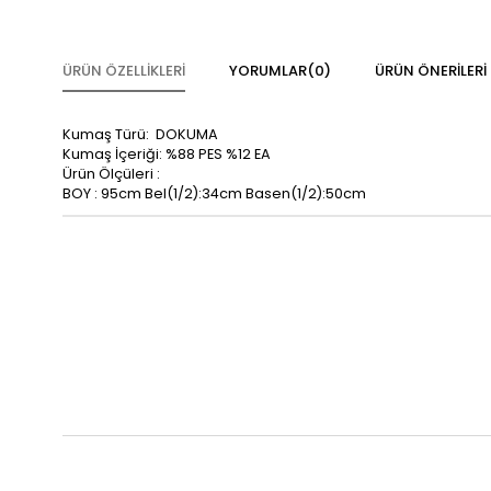
ÜRÜN ÖZELLIKLERI
YORUMLAR
(0)
ÜRÜN ÖNERILERI
Kumaş Türü: DOKUMA
Kumaş İçeriği: %88 PES %12 EA
Ürün Ölçüleri :
BOY : 95cm Bel(1/2):34cm Basen(1/2):50cm