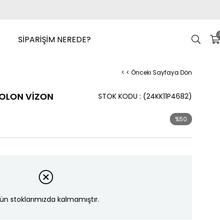
SİPARİŞİM NEREDE?
< < Önceki Sayfaya Dön
OLON VİZON
STOK KODU
(24KK11P4682)
%
50
İndirim
ün stoklarımızda kalmamıştır.