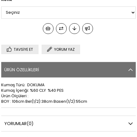
TAVSIYE ET
YORUM YAZ
ÜRÜN ÖZELLIKLERI
Kumaş Türü: DOKUMA
Kumaş İçeriği: %60 CLY %40 PES
Ürün Ölçüleri :
BOY : 106cm Bel(1/2):38cm Basen(1/2):55cm
YORUMLAR
(0)