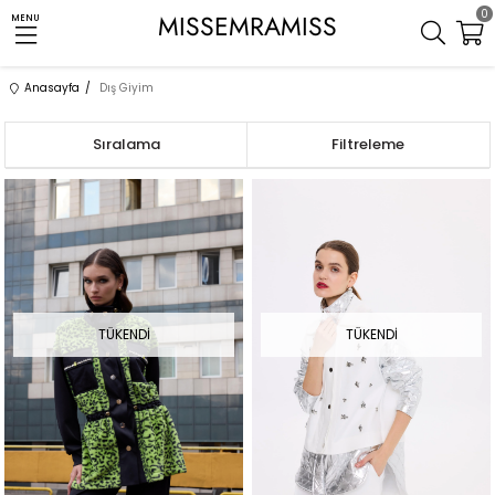
0
MISSEMRAMISS
MENU
Anasayfa
Dış Giyim
Sıralama
Filtreleme
TÜKENDI
TÜKENDI