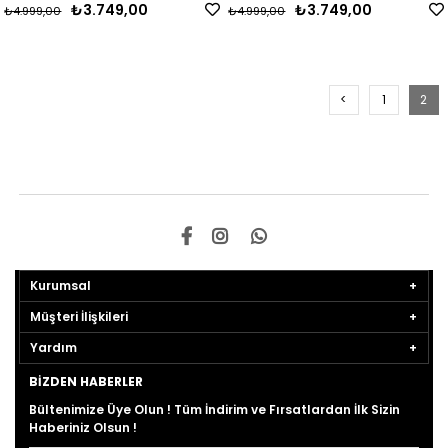
₺3.749,00
₺3.749,00
₺4.999,00
₺4.999,00
<
1
2
Kurumsal
Müşteri İlişkileri
Yardım
BIZDEN HABERLER
Bültenimize Üye Olun ! Tüm İndirim ve Fırsatlardan İlk Sizin
Haberiniz Olsun !