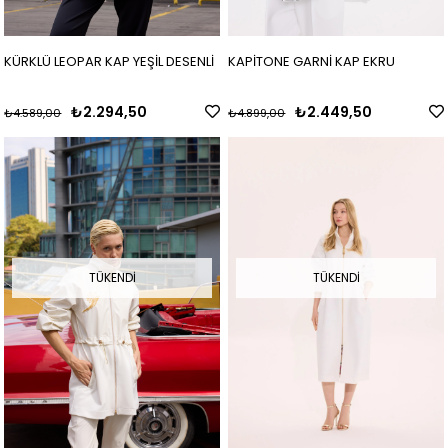
KÜRKLÜ LEOPAR KAP YEŞİL DESENLİ
KAPİTONE GARNİ KAP EKRU
₺2.294,50
₺2.449,50
₺4.589,00
₺4.899,00
TÜKENDI
TÜKENDI