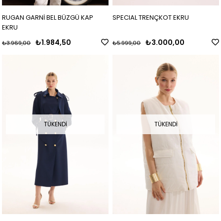
RUGAN GARNİ BEL BÜZGÜ KAP
SPECIAL TRENÇKOT EKRU
EKRU
₺1.984,50
₺3.000,00
₺3.969,00
₺5.999,00
TÜKENDI
TÜKENDI